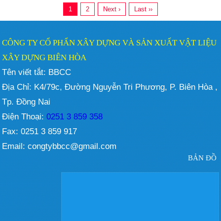
1
2
Next ›
Last ››
CÔNG TY CỔ PHẨN XÂY DỰNG VÀ SẢN XUẤT VẬT LIỆU
XÂY DỰNG BIÊN HÒA
Tên viết tắt: BBCC
Địa Chỉ: K4/79c, Đường Nguyễn Tri Phương, P. Biên Hòa ,
Tp. Đồng Nai
Điện Thoại:
0251 3 859 358
Fax: 0251 3 859 917
Email: congtybbcc@gmail.com
BẢN ĐỒ