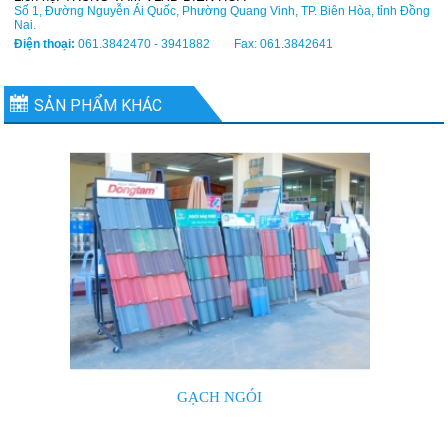
Số 1, Đường Nguyễn Ái Quốc, Phường Quang Vinh, TP. Biên Hòa, tỉnh Đồng
Nai.
Điện thoại:
061.3842470 - 3941882 Fax: 061.3842641
SẢN PHẨM KHÁC
GẠCH NGÓI