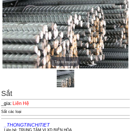
Tap to expand
Sắt
_gia:
Liên Hệ
Sắt các loại
_THONGTINCHITIET
Liên hệ: TRUNG TÂM VLXD BIÊN HÒA