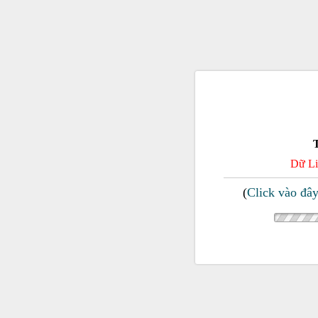
Dữ Li
(
Click vào đâ