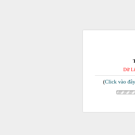
Dữ Li
(
Click vào đâ