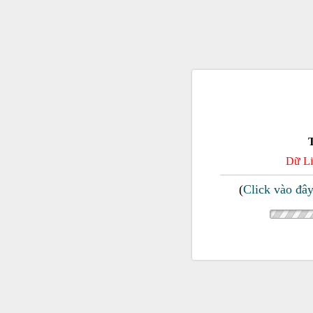
Dữ Li
(
Click vào đâ