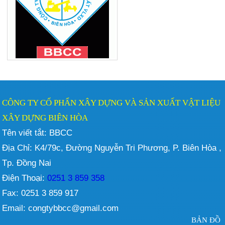
CÔNG TY CỔ PHẨN XÂY DỰNG VÀ SẢN XUẤT VẬT LIỆU
XÂY DỰNG BIÊN HÒA
Tên viết tắt: BBCC
Địa Chỉ: K4/79c, Đường Nguyễn Tri Phương, P. Biên Hòa ,
Tp. Đồng Nai
Điện Thoại:
0251 3 859 358
Fax: 0251 3 859 917
Email: congtybbcc@gmail.com
BẢN ĐỒ