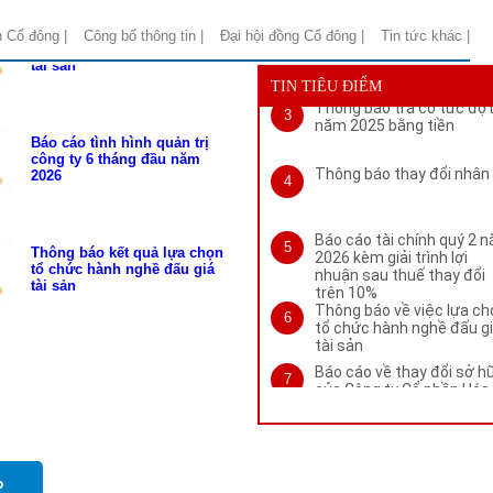
Thông báo kết quả lựa chọn
Thông báo kết quả lựa c
tổ chức hành nghề đấu giá
2
n Cổ đông |
Công bố thông tin |
Đại hội đồng Cổ đông |
Tin tức khác |
tổ chức hành nghề đấu g
tài sản
tài sản
TIN TIÊU ĐIỂM
Thông báo trả cổ tức đợt
Máy nghiền sàng đá
3
Chủ tịch HĐQT
năm 2025 bằng tiền
Báo cáo tình hình quản trị
công ty 6 tháng đầu năm
Thông báo thay đổi nhân
2026
4
Báo cáo tài chính quý 2 
5
Thông báo kết quả lựa chọn
2026 kèm giải trình lợi
tổ chức hành nghề đấu giá
nhuận sau thuế thay đổi
tài sản
trên 10%
Thông báo về việc lựa ch
6
tổ chức hành nghề đấu g
tài sản
Báo cáo về thay đổi sở h
7
của Công ty Cổ phần Hóa
Thông báo thay đổi giấy
8
chứng nhận đăng ký doa
nghiệp lần thứ 16
»
Thay đổi địa chỉ trụ sở c
9