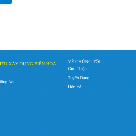
của Công ty
Ký hợp đồng kiểm toán v
10
soát xét báo cáo tài chín
năm 2026
Thông báo ngày đăng ký
11
cuối cùng để thực hiện
quyền trả cổ tức đợt 2 
2025 bằng tiền
Thông báo thay đổi nhân
12
VỀ CHÚNG TÔI
IỆU XÂY DỰNG BIÊN HÒA
Giới Thiệu
Quy chế nội bộ về quản tr
13
công ty, Quy chế hoạt độ
Tuyển Dụng
của Hội đồng quản trị và 
Đồng Nai
chế hoạt động của Ban
Liên Hệ
kiểm soát
Điều lệ tổ chức và hoạt
14
động (Sửa đổi, bổ sung l
VII)
Báo cáo tình hình quản trị
1
công ty 6 tháng đầu năm
2026
Thông báo kết quả lựa c
2
tổ chức hành nghề đấu g
tài sản