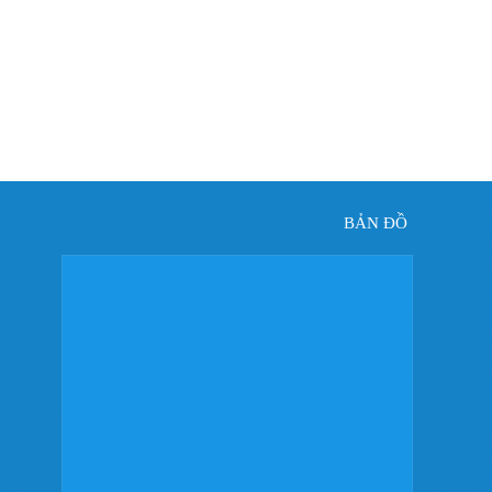
à
h
năm
 sự
BẢN ĐỒ
ị
ng
Quy
ần
họn
iá