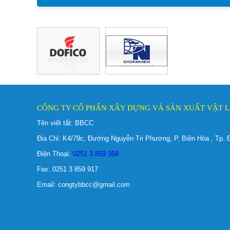
CÔNG TY CỔ PHẨN XÂY DỰNG VÀ SẢN XUẤT VẬT L
Tên viết tắt: BBCC
Địa Chỉ: K4/79c, Đường Nguyễn Tri Phương, P. Biên Hòa , Tp. 
Điện Thoại:
0251 3 859 358
Fax: 0251 3 859 917
Email: congtybbcc@gmail.com