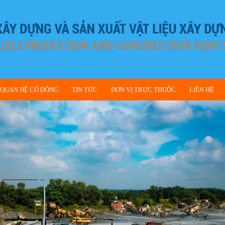
QUAN HỆ CỔ ĐÔNG
TIN TỨC
ĐƠN VỊ TRỰC THUỘC
LIÊN HỆ